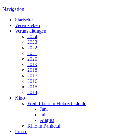
Navigation
Startseite
Vereinsleben
Veranstaltungen
2024
2023
2022
2021
2020
2019
2018
2017
2016
2015
2014
Kino
Freiluftkino in Hobrechtsfelde
Juni
Juli
August
Kino in Panketal
Presse