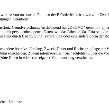
werden von uns nur im Rahmen der Erforderlichkeit sowie zum Zwecke 
stungen, verarbeitet.
nschutz-Grundverordnung (nachfolgend nur „DSGVO“ genannt), gilt als 
ng mit personenbezogenen Daten, wie das Erheben, das Erfassen, die 
legung durch Übermittlung, Verbreitung oder eine andere Form der Ber
sbesondere über Art, Umfang, Zweck, Dauer und Rechtsgrundlage der Ve
itung entscheiden. Zudem informieren wir Sie nachfolgend über die v
ritte Daten in wiederum eigener Verantwortung verarbeiten.
ichen Sinne ist: