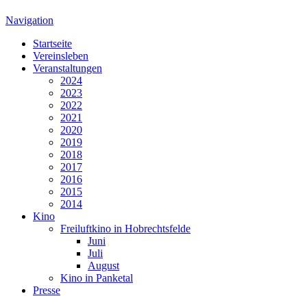
Navigation
Startseite
Vereinsleben
Veranstaltungen
2024
2023
2022
2021
2020
2019
2018
2017
2016
2015
2014
Kino
Freiluftkino in Hobrechtsfelde
Juni
Juli
August
Kino in Panketal
Presse